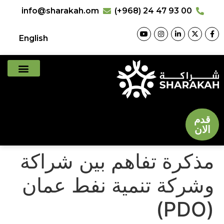
info@sharakah.om
(+968) 24 47 93 00
English
قدم
الان
مذكرة تفاهم بين شراكة
وشركة تنمية نفط عمان
(PDO)