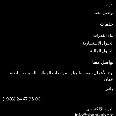
دوات
واصل معنا
دمات
ناء القدرات
لحلول الاستشارية
لحلول المالية
واصل معنا
رج الأعمال ، مسقط هيلز ، مرتفعات المطار ، السيب ، سلطنة
مان
اتف :
(+968) 24 47 93 00
لبريد الإلكتروني :
info@sharakah.o