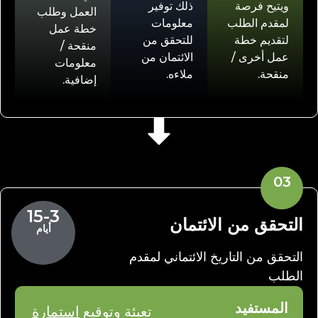
ويتيح فرصة
ذلك توفير
العمل وطلب
لمقدم الطلب
معلومات
خطة عمل
لتقديم خطة
للتحقق من
منقحة /
عمل أخرى /
الائتمان من
معلومات
منقحة.
ملاءه.
إضافية.
03
15-3
التحقق من الائتمان
أيام
التحقق من التاريخ الائتماني لمقدم
الطلب
المستفيد
تعبئة وتوقيع
استمارة