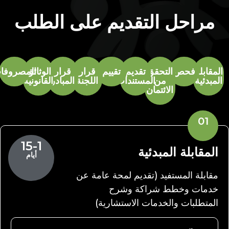
مراحل التقديم على الطلب
لمقابلة
فحص
التحقق
تقديم
تقييم
قرار
قرار
الوثائق
المصروفات
لمبدئية
من
المستندات
اللجنة
المبادر
القانونية
الائتمان
01
15-1
المقابلة المبدئية
أيام
مقابلة المستفيد (تقديم لمحة عامة عن
خدمات وخطط شراكة وشرح
المتطلبات والخدمات الاستشارية)