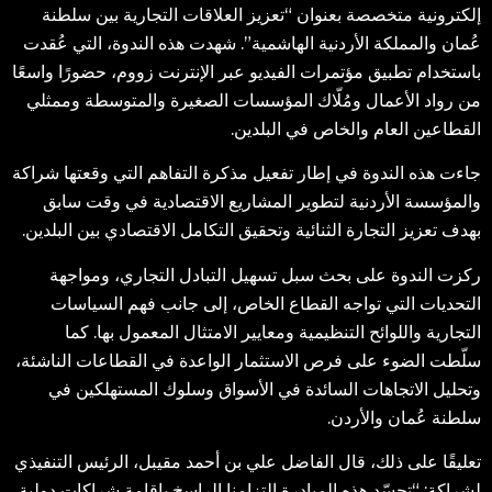
إلكترونية متخصصة بعنوان “تعزيز العلاقات التجارية بين سلطنة
عُمان والمملكة الأردنية الهاشمية”. شهدت هذه الندوة، التي عُقدت
باستخدام تطبيق مؤتمرات الفيديو عبر الإنترنت زووم، حضورًا واسعًا
من رواد الأعمال ومُلّاك المؤسسات الصغيرة والمتوسطة وممثلي
القطاعين العام والخاص في البلدين.
جاءت هذه الندوة في إطار تفعيل مذكرة التفاهم التي وقعتها شراكة
والمؤسسة الأردنية لتطوير المشاريع الاقتصادية في وقت سابق
بهدف تعزيز التجارة الثنائية وتحقيق التكامل الاقتصادي بين البلدين.
ركزت الندوة على بحث سبل تسهيل التبادل التجاري، ومواجهة
التحديات التي تواجه القطاع الخاص، إلى جانب فهم السياسات
التجارية واللوائح التنظيمية ومعايير الامتثال المعمول بها. كما
سلّطت الضوء على فرص الاستثمار الواعدة في القطاعات الناشئة،
وتحليل الاتجاهات السائدة في الأسواق وسلوك المستهلكين في
سلطنة عُمان والأردن.
تعليقًا على ذلك، قال الفاضل علي بن أحمد مقيبل، الرئيس التنفيذي
لشراكة: “تجسّد هذه المبادرة التزامنا الراسخ بإقامة شراكات دولية