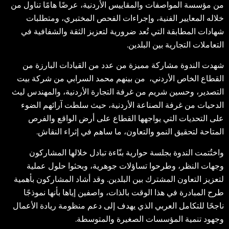
من مؤسسة المواصفات والمقاييس الأردنية، عرضًا هامًا تناول من
خلاله المعايير الفنية، وإجراءات الفحص المختبري، ومتطلبات
شهادات المطابقة التي تُعد ضرورية لتعزيز الثقة والشفافية في
التعاملات التجارية بين البلدين.
شهدت الندوة مشاركة مميزة من عدد من القيادات البارزة من
القطاع الخاص الأردني، من بينهم محمد السرابي من شركة بيت
التصدير، وحسين شريم من غرفة التجارة الأردنية، والمهندس ليث
الدحيات من غرفة الصناعة الأردنية، حيث سلطت آرائهم الضوء
على التحديات التي يواجهها القطاع على أرض الواقع والفرص
المتاحة لتحقيق النمو والتعاون، ما ساهم في إثراء النقاش.
واختُتمت الندوة بجلسة حوارية بنّاءة تبادل خلالها المشاركون
وجهات النظر، وطرحوا تساؤلات جوهرية، وبحثوا حلول عملية
لتعزيز التعاون المشترك بين البلدين. وقد أشاد المشاركون بأهمية
طرح المبادرة في هذا الوقت بالذات، واصفين إياها بأنها نموذجًا
ناجحًا للتكامل العربي الذي يهدف إلى دعم منظومة ريادة الأعمال
وجهود تنمية المؤسسات الصغيرة والمتوسطة.