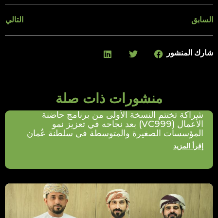
السابق
التالي
شارك المنشور
منشورات ذات صلة
شراكة تختتم النسخة الأولى من برنامج حاضنة
الأعمال (VC999) بعد نجاحه في تعزيز نمو
المؤسسات الصغيرة والمتوسطة في سلطنة عُمان
إقرأ المزيد