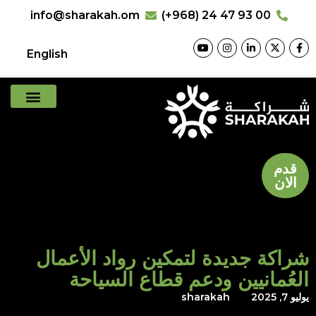
info@sharakah.om
(+968) 24 47 93 00
English
قدم
الان
شراكة جديدة لتمكين رواد الأعمال
العُمانيين ودعم قطاع السياحة
يوليو 7, 2025
sharakah