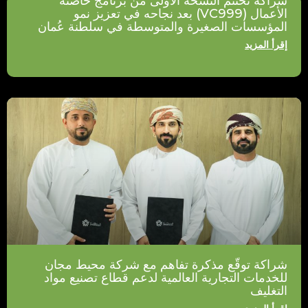
شراكة تختتم النسخة الأولى من برنامج حاضنة
الأعمال (VC999) بعد نجاحه في تعزيز نمو
المؤسسات الصغيرة والمتوسطة في سلطنة عُمان
إقرأ المزيد
شراكة توقّع مذكرة تفاهم مع شركة محيط مجان
للخدمات التجارية العالمية لدعم قطاع تصنيع مواد
التغليف