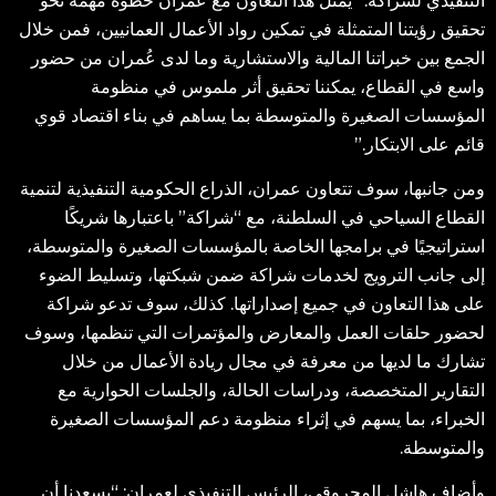
التنفيذي لشراكة: “يُمثل هذا التعاون مع عُمران خطوة مهمة نحو
تحقيق رؤيتنا المتمثلة في تمكين رواد الأعمال العمانيين، فمن خلال
الجمع بين خبراتنا المالية والاستشارية وما لدى عُمران من حضور
واسع في القطاع، يمكننا تحقيق أثر ملموس في منظومة
المؤسسات الصغيرة والمتوسطة بما يساهم في بناء اقتصاد قوي
قائم على الابتكار.”
ومن جانبها، سوف تتعاون عمران، الذراع الحكومية التنفيذية لتنمية
القطاع السياحي في السلطنة، مع “شراكة” باعتبارها شريكًا
استراتيجيًا في برامجها الخاصة بالمؤسسات الصغيرة والمتوسطة،
إلى جانب الترويج لخدمات شراكة ضمن شبكتها، وتسليط الضوء
على هذا التعاون في جميع إصداراتها. كذلك، سوف تدعو شراكة
لحضور حلقات العمل والمعارض والمؤتمرات التي تنظمها، وسوف
تشارك ما لديها من معرفة في مجال ريادة الأعمال من خلال
التقارير المتخصصة، ودراسات الحالة، والجلسات الحوارية مع
الخبراء، بما يسهم في إثراء منظومة دعم المؤسسات الصغيرة
والمتوسطة.
وأضاف هاشل المحروقي، الرئيس التنفيذي لعمران: “يسعدنا أن