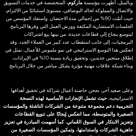
وبالمثل، أظهرت مؤسسة
ماركوم
، المتخصصة في خدمات التسويق
والاتصال والمملوكة لخالد البوصافي، مستوىً استثنائيًا من الالتزام،
حيث أتمّت 90% من إجمالي مدة الاحتضان. واستفاد المؤسس من
الجلسات الاستشارية المكثفة وورش العمل التي وفرها البرنامج
ليتوسع بنجاح إلى قطاعات جديدة، من بينها بيع اشتراكات
البرمجيات، إلى جانب استقطاب عدد كبير من العملاء الجدد. وقد
انعكس هذا التوسع الاستراتيجي في نمو ملموس للأعمال، تمثل في
إطلاق منتجين جديدين، وتحقيق زيادة بنسبة 10% في الإيرادات،
وبناء شبكة علاقات مهنية مؤثرة بشكل مباشر من خلال البرنامج.
وعلى صعيد آخر، نجحن حاضنة أعمال شراكة في تحقيق أهدافها
الاستراتيجية،
حيث تشمل الإنجازات الأساسية لهذه النسخة
التجريبية دعم مجموعة متنوعة من الشركات الناشئة والمؤسسات
الصغيرة والمتوسطة، مما انعكس إيجابًا على تنويع القطاعات
وتعزيز الابتكار في السوق العُماني. كما أسهمت المبادرة في تعزيز
جاهزية الشركات واستدامتها، وتمكين المؤسسات الصغيرة من