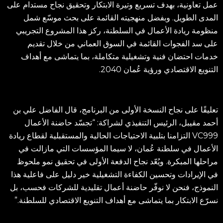
عمل تعاونية، بهدف تسريع وتيرة الابتكار وتحقيق نجاح مستدام على
المدى الطويل. وبفضل منهجيته القائمة على بحث موسّع شمل
منظومة ريادة الأعمال في السلطنة، ركز هذا المشروع التجريبي
على سد الفجوات القائمة في السوق العماني من خلال تقديم
خدمات احتضان فنية وتشغيلية متكاملة، بما يتماشى مع أهداف
التنويع الاقتصادي ورؤية عُمان 2040.
تعليقًا على نجاح النسخة الأولى من البرنامج، قال الفاضل علي بن
أحمد مقيبل، الرئيس التنفيذي لشراكة: “تجسّد حاضنة الأعمال
VC999 التزامنا بتلبية الاحتياجات الحالية والمستقبلية لقطاع ريادة
الأعمال في سلطنة عُمان، لا سيما المؤسسات التي مازالت في
مراحلها المبكرة. ويُعّد نجاح الدفعة الأولى في تحقيق نمو ملحوظ
في الإيرادات وتحسين الكفاءة التشغيلية خير دليل على فاعلية هذا
النموذج، فنحن لا نوفّر حاضنة أعمال تقليدية للشركات فحسب، بل
نسرّع الابتكار بما يتماشى مع أهداف التنويع الاقتصادي للسلطنة.”