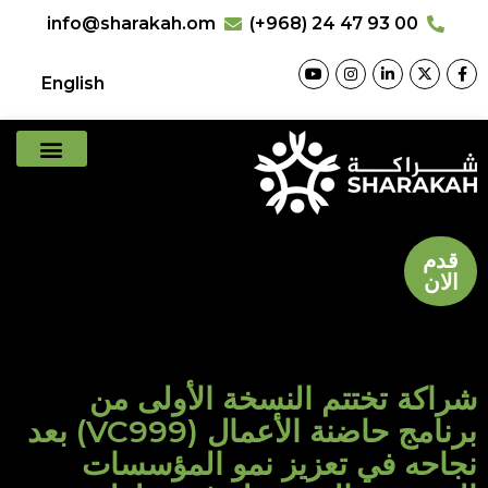
info@sharakah.om
(+968) 24 47 93 00
English
قدم
الان
شراكة تختتم النسخة الأولى من
برنامج حاضنة الأعمال (VC999) بعد
نجاحه في تعزيز نمو المؤسسات