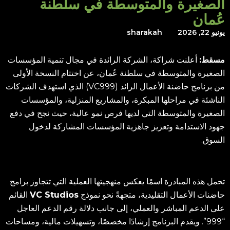
الصغيرة والمتوسطة في سلطنة
عُمان
يونيو 22, 2026
sharakah
مسقط:
أعلنت شراكة، الشركة الرائدة في مجال تنمية المؤسسات
الصغيرة والمتوسطة في سلطنة عُمان، عن اختتام النسخة الأولى
من برنامج حاضنة الأعمال الرائد (VC999) الذي استهدف الشركات
الناشئة في مراحلها المبكرة، والمشاريع المنزلية، والمؤسسات
الصغيرة والمتوسطة التي لديها فرص نمو عالية، حيث نجح في دفع
جهود الاستدامة وتعزيز جاهزية المؤسسات المشاركة لدخول
السوق.
تحمل هذه المبادرة اسمًا يعكس منهجيتها العملية التي تتجاوز برامج
حاضنات الأعمال التقليدية، متجهةً نحو نموذج
VC Studios
القائم
على الدعم المباشر والعملي، إلى جانب دلالة رقم الدعم العاجل
“999”. ويقدم البرنامج إرشادًا مخصصًا، وتسهيلات مالية، ومساحات