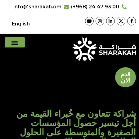
info@sharakah.om
(+968) 24 47 93 00
English
قدم
الان
شراكة تتعاون مع خُبراء القيمة من
أجل تيسير حصول المؤسسات
الصغيرة والمتوسطة على الحلول