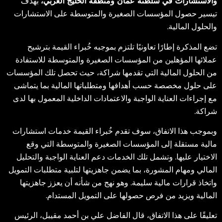
والاستشارات في سلطنة عمان ومنطقة الخليج العربي
،
بهدف
تيسير حصول المؤسسات الصغيرة والمتوسطة على الاستشارات
والحلول المالية.
تضع المذكرة إطارًا تعاونيًا تلتزم بموجبه خُبراء القيمة بترشيح
عملائها المؤهلين من المؤسسات الصغيرة والمتوسطة للاستفادة
من الحلول المالية التي تقدمها شراكة، حيث تحصل تلك المؤسسات
على حلول مخصصة حسب أهدافها ومتطلباتها المالية بما يتماشى
مع إجراءات العناية الواجبة والاعتمادات الداخلية المعمول بها لدى
شراكة.
وبموجب هذا الاتفاق، سوف تقدم خُبراء القيمة خدمات استشارات
مالية مستقلة إلى المؤسسات الصغيرة والمتوسطة التي وقع
الاختيار عليها. وتشمل تلك الخدمات دعم العناية الواجبة والتحليل
المالي ومهام المشورة، بما يضمن جاهزيتها لتلبية متطلبات التمويل
واتخاذ قرارات مالية سليمة. وهو نهج من شأنه أن يعزز جاهزيتها
المالية ويزيد من فرص حصولها على التمويل المستدام.
تعليقًا على هذا الاتفاق، قال الفاضل علي بن أحمد مقيبل، الرئيس