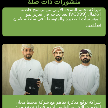
منشورات ذات صلة
شراكة تختتم النسخة الأولى من برنامج حاضنة
الأعمال (VC999) بعد نجاحه في تعزيز نمو
المؤسسات الصغيرة والمتوسطة في سلطنة عُمان
إقرأ المزيد
شراكة توقّع مذكرة تفاهم مع شركة محيط مجان
للخدمات التجارية العالمية لدعم قطاع تصنيع مواد