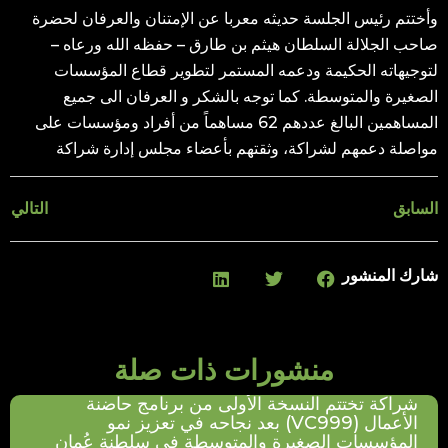
وأختتم رئيس الجلسة حديثه معربا عن الإمتنان والعرفان لحضرة
صاحب الجلالة السلطان هيثم بن طارق – حفظه الله ورعاه –
لتوجيهاته الحكيمة ودعمه المستمر لتطوير قطاع المؤسسات
الصغيرة والمتوسطة. كما توجه بالشكر و العرفان الى جميع
المساهمين البالغ عددهم 62 مساهماً من أفراد ومؤسسات على
مواصلة دعمهم لشراكة، وثقتهم بأعضاء مجلس إدارة شراكة
السابق
التالي
شارك المنشور
منشورات ذات صلة
شراكة تختتم النسخة الأولى من برنامج حاضنة
الأعمال (VC999) بعد نجاحه في تعزيز نمو
المؤسسات الصغيرة والمتوسطة في سلطنة عُمان