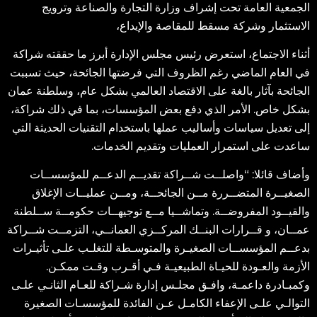
الجمعية العامة تحت إشراف وزارة التجارة والصناعة وترويج
الاستثمار وشركة مسقط للمقاصة والإيداع،
أثناء الاجتماع، استعرض رئيس مجلس الإدارة أبرز ما حققته شراكة
في العام الماضي رغم الظروف التي فرضتها الجائحة، حيث تسببت
الجائحة بآثار بالغة على الاقتصاد العالمي بشكل عام، وسلطنة عمان
بشكل خاص. الأمر الذي دفع بعض المؤسسات، بما في ذلك شراكة،
إلى تعديل سياسات وأساليب عملها باستخدام التقنيات الحديثة التي
ساعدت على استمرار العمليات وتقديم الخدمات.
وأضاف قائلا: “واصلــت شــراكة تقديــم الدعــم للمؤسســات
الصغيــرة المتضــررة مــن الجائحــة، ومــن عمليــات الإغلاق
والقيــود المفروضــة. وتماشــيا مــع توجيهــات حكومــة ســلطنة
عمــان، و قــرارات البنــك المركــزي العمانــي، التزمــت شــراكة
بدعــم المؤسســات الصغيـرة والمتوسـطة للتغلـب علـى تأثيـرات
الأزمة والعـودة للحيـاة الطبيعيـة فـي أقـرب وقـت ممكـن.
وكمبـادرة داعمـة، وافـق مجلـس إدارة شـراكة للعـام الثانـي علـى
التوالـي علـى الإعفاء الكامـل عـن الفائدة للمؤسسـات الصغيرة