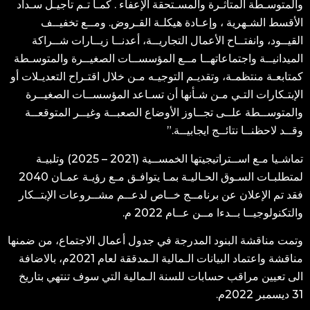
والمتوسـطة المتأثـرة والمسـتحقة الإعفاء . كمـا تـم تأجيـل سـداد
الأقسط الشـهرية ، وإعـادة هيكلـة القـروض. ومــع تخفيــف
القيــود، وانفتــاح الأعمال التجاريــة، أعدنــا زيــارات شــراكة
الميدانيــة واجتماعاتهــا مــع المؤسســات الصغيــرة والمتوسـطة
كمتابعـة منتظمـة، وتقديـم التوجيـه مـن خلال اقتـراح التعديـلات أو
الإبتـكارات التـي مـن شـأنها أن تسـاعد المؤسســات الصغيــرة
والمتوســطة علــى تجــاوز الأوضاع الصعبــة وغيــر المتوقعــة
وقــد لاحظنــا نتائــج ايجابيــة.”
تماشـيا مـع اســتراتيجيتها الخمســية (2021 – 2025) وتلبيـة
لمتطلبـات السـوق الحـاليـة بمـا يتوافـق مـع رؤيـة عمـان 2040
فقد تم الإعلان عن برنامــج خــاص لدعــم مشــروعات الإبتــكار
والتكنولوجيــا بــدءا مــن عــام 2022 م.
وتمت مناقشة البنود المدرجة في جدول أعمال الاجتماع، من ضمنها
مناقشة واعتماد البيانات الـمالية الـمدققة لعام 2021م، بالاضافة
الى تعيين مراقب حسابات للسنة الـمالية التي سوف تنتهي بتاريخ
31 ديسمبر 2022م.